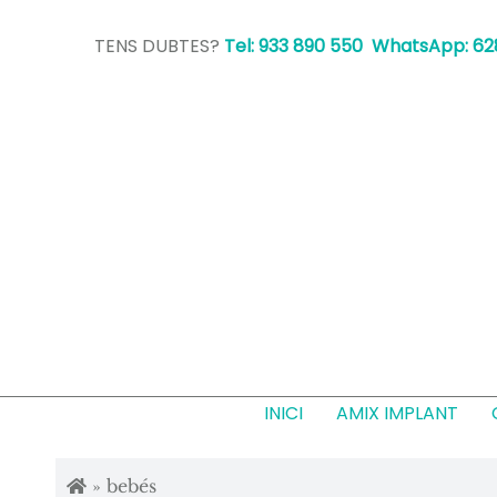
Skip
TENS DUBTES?
Tel: 933 890 550 WhatsApp: 62
to
content
INICI
AMIX IMPLANT
»
bebés